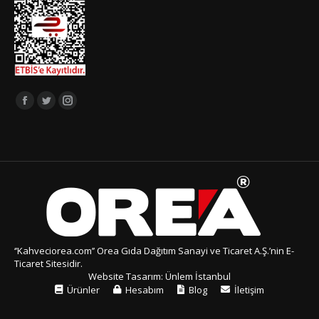
Bizi takip edin:
Facebook
Twitter
Instagram
page
page
page
opens
opens
opens
in
in
in
new
new
new
window
window
window
‘’Kahveciorea.com’’ Orea Gıda Dağıtım Sanayi ve Ticaret A.Ş.’nin E-
Ticaret Sitesidir.
Website Tasarım:
Ünlem İstanbul
Ürünler
Hesabım
Blog
İletişim