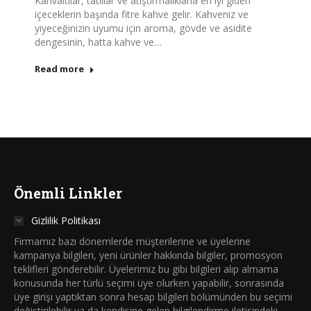
Kahvaltılar, tatlılar ve atıştırmalıklarla en iyi giden
içeceklerin başında fitre kahve gelir. Kahveniz ve
yiyeceğinizin uyumu için aroma, gövde ve asidite
dengesinin, hatta kahve ve…
Read more
Önemli Linkler
Gizlilik Politikası
Firmamız bazı dönemlerde müşterilerine ve üyelerine
kampanya bilgileri, yeni ürünler hakkında bilgiler, promosyon
teklifleri gönderebilir. Üyelerimiz bu gibi bilgileri alıp almama
konusunda her türlü seçimi üye olurken yapabilir, sonrasında
üye girişi yaptıktan sonra hesap bilgileri bölümünden bu seçimi
değiştirilebilir ya da kendisine gelen bilgilendirme iletisindeki