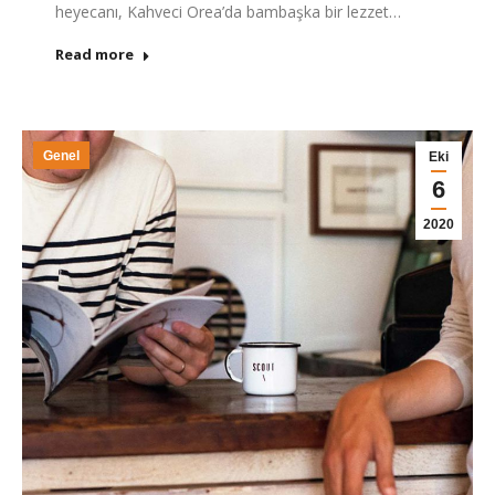
heyecanı, Kahveci Orea’da bambaşka bir lezzet…
Read more
Genel
Eki
6
2020