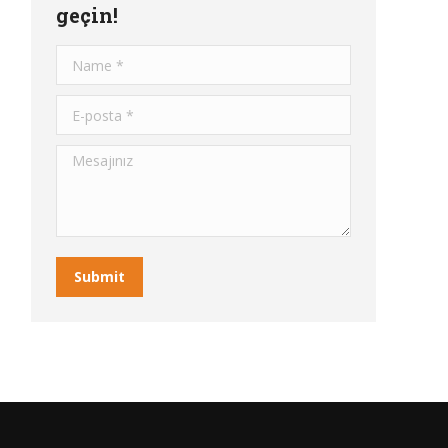
geçin!
Name *
E-posta *
Mesajınız
Submit