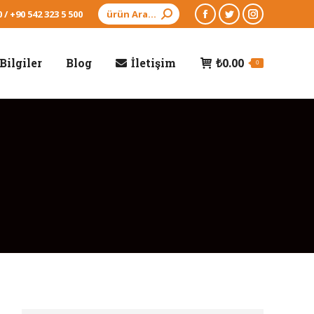
Arama:
 / +90 542 323 5 500
Facebook
Twitter
Instagram
page
page
page
Bilgiler
Blog
İletişim
₺
0.00
opens
opens
opens
0
in
in
in
new
new
new
window
window
window