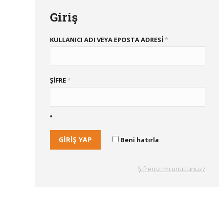
Giriş
KULLANICI ADI VEYA EPOSTA ADRESI
*
ŞIFRE
*
GIRIŞ YAP
Beni hatırla
Şifrenizi mi unuttunuz?