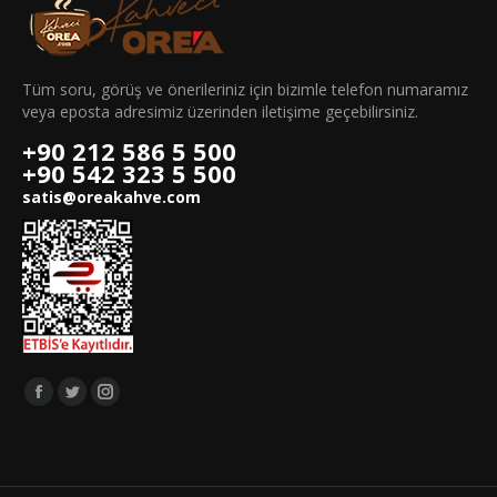
Tüm soru, görüş ve önerileriniz için bizimle telefon numaramız
veya eposta adresimiz üzerinden iletişime geçebilirsiniz.
+90 212 586 5 500
+90 542 323 5 500
satis@oreakahve.com
Bizi takip edin:
Facebook
Twitter
Instagram
page
page
page
opens
opens
opens
in
in
in