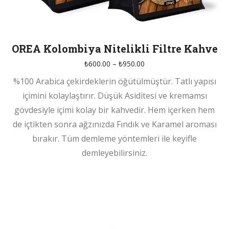
OREA Kolombiya Nitelikli Filtre Kahve
Fiyat
₺
600.00
–
₺
950.00
aralığı:
%100 Arabica çekirdeklerin öğütülmüştür. Tatlı yapısı
₺600.00
-
içimini kolaylaştırır. Düşük Asiditesi ve kremamsı
₺950.00
gövdesiyle içimi kolay bir kahvedir. Hem içerken hem
de içtikten sonra ağzınızda Fındık ve Karamel aroması
bırakır. Tüm demleme yöntemleri ile keyifle
demleyebilirsiniz.