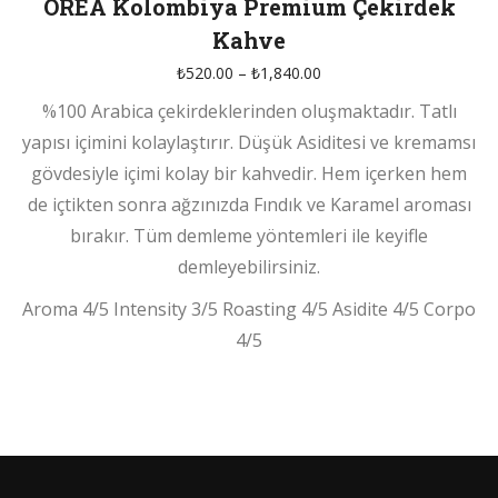
OREA Kolombiya Premium Çekirdek
Kahve
Fiyat
₺
520.00
–
₺
1,840.00
aralığı:
%100 Arabica çekirdeklerinden oluşmaktadır. Tatlı
₺520.00
-
yapısı içimini kolaylaştırır. Düşük Asiditesi ve kremamsı
₺1,840.00
gövdesiyle içimi kolay bir kahvedir. Hem içerken hem
de içtikten sonra ağzınızda Fındık ve Karamel aroması
bırakır. Tüm demleme yöntemleri ile keyifle
demleyebilirsiniz.
Aroma 4/5 Intensity 3/5 Roasting 4/5 Asidite 4/5 Corpo
4/5