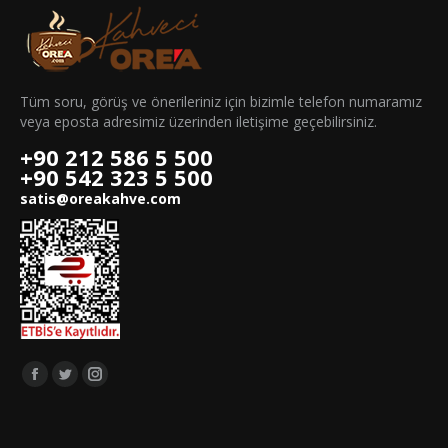
Tüm soru, görüş ve önerileriniz için bizimle telefon numaramız
veya eposta adresimiz üzerinden iletişime geçebilirsiniz.
+90 212 586 5 500
+90 542 323 5 500
satis@oreakahve.com
Bizi takip edin:
Facebook
Twitter
Instagram
page
page
page
opens
opens
opens