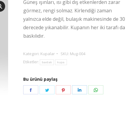
Güneş ışınları, ısı gibi dış etkenlerden zarar
görmez, rengi solmaz. Kirlendiği zaman
yalnızca elde değil, bulaşık makinesinde de 30
derecede yıkanabilir. Kupanın her iki tarafı da
baskılıdır.
Kategori:
Kupalar
SKU:
Mug-004
Etiketler:
bardak
kupa
Bu ürünü paylaş
Share
Share
Share
Share
Share
on
on
on
on
on
Facebook
Twitter
Pinterest
LinkedIn
WhatsApp