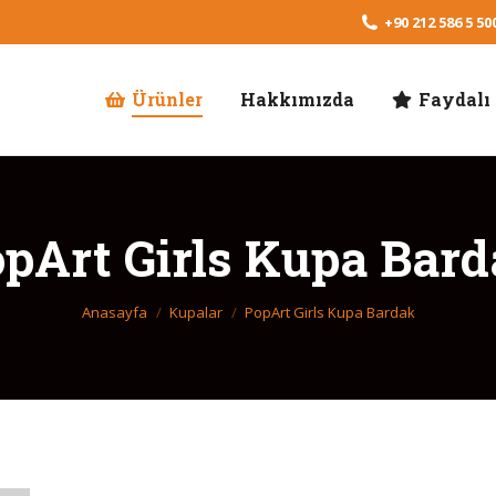
+90 212 586 5 500
Ürünler
Hakkımızda
Faydalı 
pArt Girls Kupa Bar
Buradasınız:
Anasayfa
Kupalar
PopArt Girls Kupa Bardak