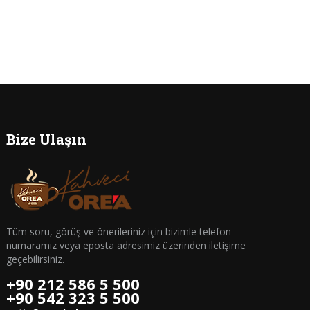
Bize Ulaşın
Tüm soru, görüş ve önerileriniz için bizimle telefon
numaramız veya eposta adresimiz üzerinden iletişime
geçebilirsiniz.
+90 212 586 5 500
+90 542 323 5 500