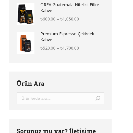
₺600.00
OREA Guatemala Nitelikli Filtre
-
Kahve
₺950.00
Fiyat
₺
600.00
–
₺
1,050.00
aralığı:
₺600.00
Premium Espresso Çekirdek
-
Kahve
₺1,050.00
Fiyat
₺
520.00
–
₺
1,700.00
aralığı:
₺520.00
-
₺1,700.00
Ürün Ara
Sorunuz mu var? İletişime