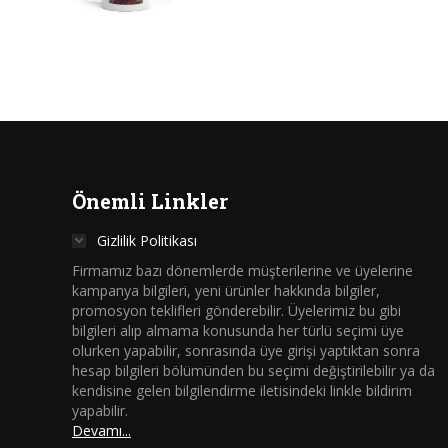
Önemli Linkler
Gizlilik Politikası
Firmamız bazı dönemlerde müşterilerine ve üyelerine
kampanya bilgileri, yeni ürünler hakkında bilgiler,
promosyon teklifleri gönderebilir. Üyelerimiz bu gibi
bilgileri alıp almama konusunda her türlü seçimi üye
olurken yapabilir, sonrasında üye girişi yaptıktan sonra
hesap bilgileri bölümünden bu seçimi değiştirilebilir ya da
kendisine gelen bilgilendirme iletisindeki linkle bildirim
yapabilir.
Devamı...