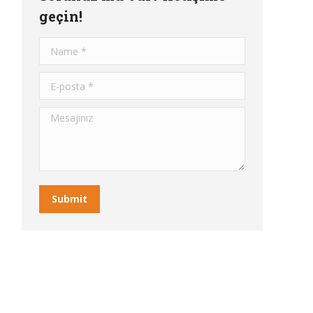
geçin!
Name *
E-posta *
Mesajınız
Submit