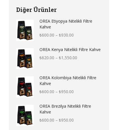
Diğer Ürünler
OREA Etiyopya Nitelikli Filtre
Kahve
Fiyat
₺
600.00
–
₺
930.00
aralığı:
₺600.00
OREA Kenya Nitelikli Filtre Kahve
-
Fiyat
₺
620.00
–
₺
1,550.00
₺930.00
aralığı:
₺620.00
-
OREA Kolombiya Nitelikli Filtre
₺1,550.00
Kahve
Fiyat
₺
600.00
–
₺
950.00
aralığı:
₺600.00
OREA Brezilya Nitelikli Filtre
-
Kahve
₺950.00
Fiyat
₺
600.00
–
₺
950.00
aralığı: